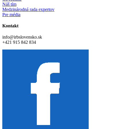
Náš tím
Medzinárodná rada expertov
Pre média
Kontakt
info@irbslovensko.sk
+421 915 842 834