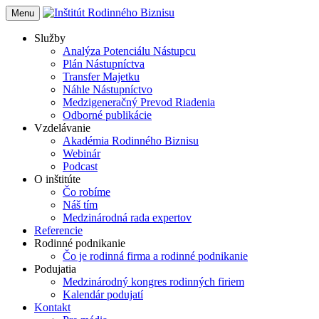
Menu
Služby
Analýza Potenciálu Nástupcu
Plán Nástupníctva
Transfer Majetku
Náhle Nástupníctvo
Medzigeneračný Prevod Riadenia
Odborné publikácie
Vzdelávanie
Akadémia Rodinného Biznisu
Webinár
Podcast
O inštitúte
Čo robíme
Náš tím
Medzinárodná rada expertov
Referencie
Rodinné podnikanie
Čo je rodinná firma a rodinné podnikanie
Podujatia
Medzinárodný kongres rodinných firiem
Kalendár podujatí
Kontakt