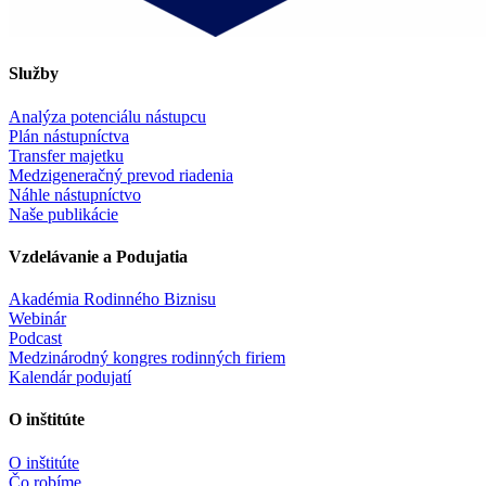
Služby
Analýza potenciálu nástupcu
Plán nástupníctva
Transfer majetku
Medzigeneračný prevod riadenia
Náhle nástupníctvo
Naše publikácie
Vzdelávanie a Podujatia
Akadémia Rodinného Biznisu
Webinár
Podcast
Medzinárodný kongres rodinných firiem
Kalendár podujatí
O inštitúte
O inštitúte
Čo robíme