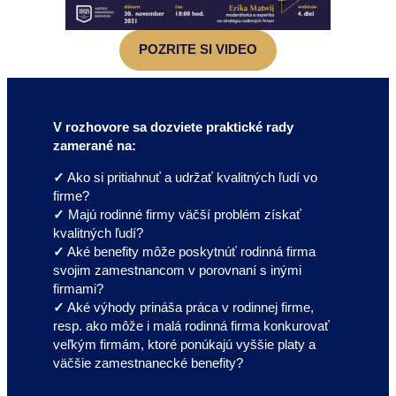
POZRITE SI VIDEO
V rozhovore sa dozviete praktické rady
zamerané na:
✓
Ako si pritiahnuť a udržať kvalitných ľudí vo
firme?
✓
Majú rodinné firmy väčší problém získať
kvalitných ľudí?
✓
Aké benefity môže poskytnúť rodinná firma
svojim zamestnancom v porovnaní s inými
firmami?
✓
Aké výhody prináša práca v rodinnej firme,
resp. ako môže i malá rodinná firma konkurovať
veľkým firmám, ktoré ponúkajú vyššie platy a
väčšie zamestnanecké benefity?