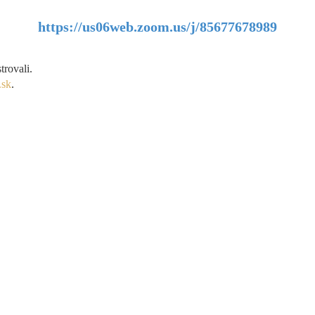
https://us06web.zoom.us/j/85677678989
trovali.
.sk
.