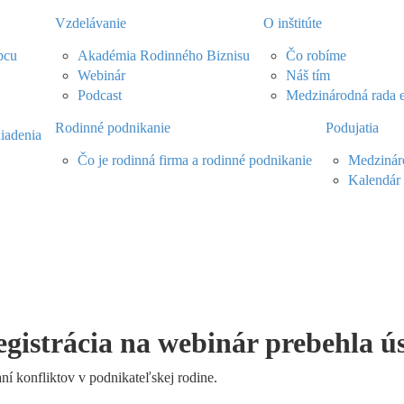
Vzdelávanie
O inštitúte
pcu
Akadémia Rodinného Biznisu
Čo robíme
Webinár
Náš tím
Podcast
Medzinárodná rada 
Rodinné podnikanie
Podujatia
iadenia
Čo je rodinná firma a rodinné podnikanie
Medzináro
Kalendár 
egistrácia na webinár prebehla ú
ní konfliktov v podnikateľskej rodine.