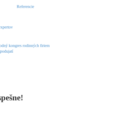
Referencie
expertov
dný kongres rodinných firiem
podujatí
spešne!