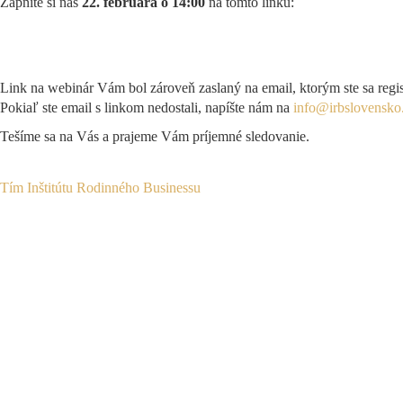
Zapnite si nás
22. februára o 14:00
na tomto linku:
Link na webinár Vám bol zároveň zaslaný na email, ktorým ste sa regis
Pokiaľ ste email s linkom nedostali, napíšte nám na
info@irbslovensko
Tešíme sa na Vás a prajeme Vám príjemné sledovanie.
Tím Inštitútu Rodinného Businessu