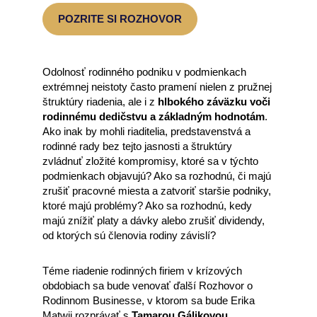
POZRITE SI ROZHOVOR
Odolnosť rodinného podniku v podmienkach
extrémnej neistoty často pramení nielen z pružnej
štruktúry riadenia, ale i z
hlbokého záväzku voči
rodinnému dedičstvu a základným hodnotám
.
Ako inak by mohli riaditelia, predstavenstvá a
rodinné rady bez tejto jasnosti a štruktúry
zvládnuť zložité kompromisy, ktoré sa v týchto
podmienkach objavujú? Ako sa rozhodnú, či majú
zrušiť pracovné miesta a zatvoriť staršie podniky,
ktoré majú problémy? Ako sa rozhodnú, kedy
majú znížiť platy a dávky alebo zrušiť dividendy,
od ktorých sú členovia rodiny závislí?
Téme riadenie rodinných firiem v krízových
obdobiach sa bude venovať ďalší Rozhovor o
Rodinnom Businesse, v ktorom sa bude Erika
Matwij rozprávať s
Tamarou Gálikovou,