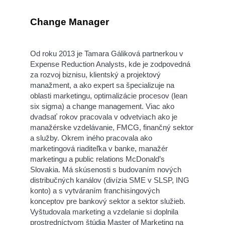
Change Manager
Od roku 2013 je Tamara Gáliková partnerkou v
Expense Reduction Analysts, kde je zodpovedná
za rozvoj biznisu, klientský a projektový
manažment, a ako expert sa špecializuje na
oblasti marketingu, optimalizácie procesov (lean
six sigma) a change management. Viac ako
dvadsať rokov pracovala v odvetviach ako je
manažérske vzdelávanie, FMCG, finančný sektor
a služby. Okrem iného pracovala ako
marketingová riaditeľka v banke, manažér
marketingu a public relations McDonald’s
Slovakia. Má skúsenosti s budovaním nových
distribučných kanálov (divízia SME v SLSP, ING
konto) a s vytváraním franchisingových
konceptov pre bankový sektor a sektor služieb.
Vyštudovala marketing a vzdelanie si doplnila
prostredníctvom štúdia Master of Marketing na