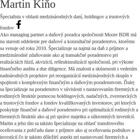
Martin Kiňo
Špecialista v oblasti medzinárodných daní, holdingov a trustových
fondov
Ako managing partner a daňový poradca spoločnosti Moore BDR má
na starosti oddelenie pre daňové a konzultačné poradenstvo, ktorému
sa venuje od roku 2010. Špecializuje sa najmä na daň z príjmov a
medzinárodné zdaňovanie ako aj transakčné poradenstvo pri
realizáciách fúzií, akvizícií, reštrukturalizácií spoločností, pri výkone
finančného auditu a due diligence. Má znalosti a skúsenosti s vedením
nadnárodných projektov pri reorganizácií medzinárodných skupín v
spojitosti s komplexným finančným a daňovým poradenstvom. Ďalej
sa špecializuje na poradenstvo v súvislosti s nastavovaním firemných a
rodinných štruktúr pomocou holdingových, nadačných, zvereneckých
a trustových fondov a fondov kvalifikovaných investorov, pri ktorých
poskytuje finančné a daňové poradenstvo pri optimalizácií rodinných a
firemných štruktúr ako aj pri správe majetku a súkromných investícií.
Martin a jeho tím sa takisto špecializuje na oblasť transferového
oceňovania z pohľadu dane z príjmov ako aj oceňovania podnikov a
investícií čo je takisto dôležitý aspekt pri nastavovaní firemných a