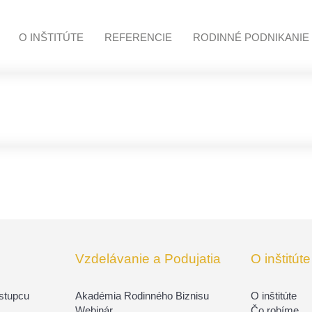
O INŠTITÚTE
REFERENCIE
RODINNÉ PODNIKANIE
Vzdelávanie a Podujatia
O inštitúte
ástupcu
Akadémia Rodinného Biznisu
O inštitúte
Webinár
Čo robíme