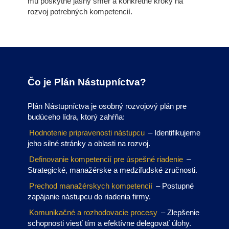
mu poskytne jasný smer a konkrétne kroky na
rozvoj potrebných kompetencií.
Čo je Plán Nástupníctva?
Plán Nástupníctva je osobný rozvojový plán pre
budúceho lídra, ktorý zahŕňa:
Hodnotenie pripravenosti nástupcu
– Identifikujeme
jeho silné stránky a oblasti na rozvoj.
Definovanie kompetencií pre úspešné riadenie
–
Strategické, manažérske a medziľudské zručnosti.
Prechod manažérskych kompetencií
– Postupné
zapájanie nástupcu do riadenia firmy.
Komunikačné a rozhodovacie procesy
– Zlepšenie
schopnosti viesť tím a efektívne delegovať úlohy.