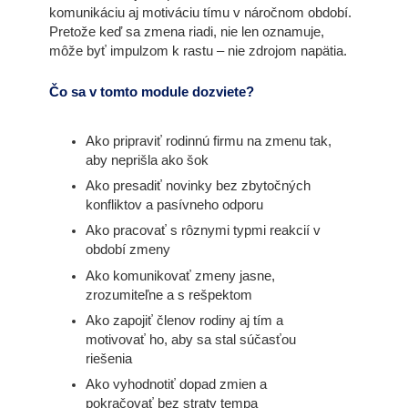
komunikáciu aj motiváciu tímu v náročnom období.
Pretože keď sa zmena riadi, nie len oznamuje,
môže byť impulzom k rastu – nie zdrojom napätia.
Čo sa v tomto module dozviete?
Ako pripraviť rodinnú firmu na zmenu tak,
aby neprišla ako šok
Ako presadiť novinky bez zbytočných
konfliktov a pasívneho odporu
Ako pracovať s rôznymi typmi reakcií v
období zmeny
Ako komunikovať zmeny jasne,
zrozumiteľne a s rešpektom
Ako zapojiť členov rodiny aj tím a
motivovať ho, aby sa stal súčasťou
riešenia
Ako vyhodnotiť dopad zmien a
pokračovať bez straty tempa