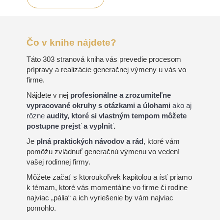
Čo v knihe nájdete?
Táto 303 stranová kniha vás prevedie procesom
prípravy a realizácie generačnej výmeny u vás vo
firme.
Nájdete v nej
profesionálne a zrozumiteľne
vypracované okruhy s otázkami a úlohami
ako aj
rôzne
audity, ktoré si vlastným tempom môžete
postupne prejsť a vyplniť
.
Je
plná praktických návodov a rád
, ktoré vám
pomôžu zvládnuť generačnú výmenu vo vedení
vašej rodinnej firmy.
Môžete začať s ktoroukoľvek kapitolou a ísť priamo
k témam, ktoré vás momentálne vo firme či rodine
najviac „pália“ a ich vyriešenie by vám najviac
pomohlo.