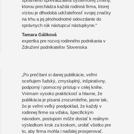
správneho sprevádzateľa systémovej zmeny,
ktorou prechádza každá rodinná firma, ktorej
víziou je dlhodobá udržateľnosť svojej značky
na trhu a jej plnohodnotné odovzdanie do
správnych rúk nástupcu/ nástupkyne.“
Tamara Gáliková
expertka pre rozvoj rodinného podnikania v
Združení podnikateľov Slovenska
„Po prečítaní si danej publikácie, veľmi
oceňujem ľudský, zmysluplný, inšpiratívny,
podporný i pomocný prístup v celej knihe.
Vnímam vysokú praktickosť a hlavne, že
publikácia je písaná zrozumiteľne, jasne tak,
že je veľmi veľký predpoklad, že každý v
rodinnej firme sa vďaka, špecifickým
návodom, postupom môže dostať k reálnym
výsledkom krok za krokom, urobiť všetko pre
to, aby firma mohla i naďalej prosperovať.