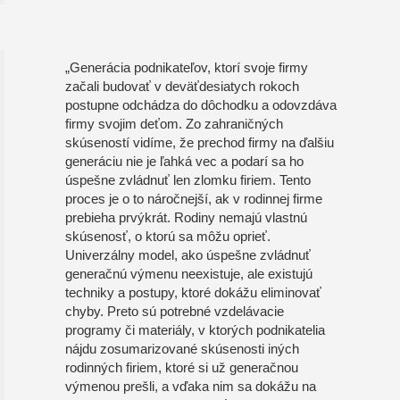
„Generácia podnikateľov, ktorí svoje firmy
začali budovať v deväťdesiatych rokoch
postupne odchádza do dôchodku a odovzdáva
firmy svojim deťom. Zo zahraničných
skúseností vidíme, že prechod firmy na ďalšiu
generáciu nie je ľahká vec a podarí sa ho
úspešne zvládnuť len zlomku firiem. Tento
proces je o to náročnejší, ak v rodinnej firme
prebieha prvýkrát. Rodiny nemajú vlastnú
skúsenosť, o ktorú sa môžu oprieť.
Univerzálny model, ako úspešne zvládnuť
generačnú výmenu neexistuje, ale existujú
techniky a postupy, ktoré dokážu eliminovať
chyby. Preto sú potrebné vzdelávacie
programy či materiály, v ktorých podnikatelia
nájdu zosumarizované skúsenosti iných
rodinných firiem, ktoré si už generačnou
výmenou prešli, a vďaka nim sa dokážu na