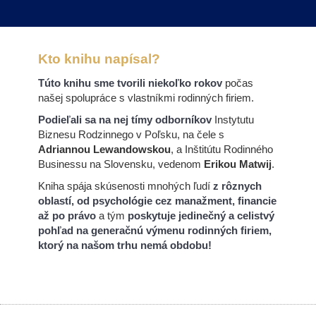
Kto knihu napísal?
Túto knihu sme tvorili niekoľko rokov
počas
našej spolupráce s vlastníkmi rodinných firiem.
Podieľali sa na nej tímy odborníkov
Instytutu
Biznesu Rodzinnego v Poľsku, na čele s
Adriannou Lewandowskou
, a Inštitútu Rodinného
Businessu na Slovensku, vedenom
Erikou Matwij
.
Kniha spája skúsenosti mnohých ľudí
z rôznych
oblastí, od psychológie cez manažment, financie
až po právo
a tým
poskytuje jedinečný a celistvý
pohľad na generačnú výmenu rodinných firiem,
ktorý na našom trhu nemá obdobu!