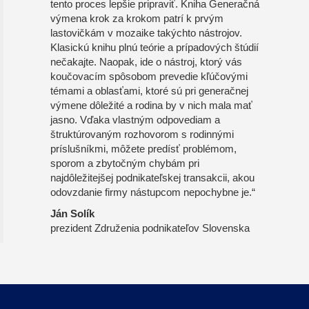
tento proces lepšie pripraviť. Kniha Generačná
výmena krok za krokom patrí k prvým
lastovičkám v mozaike takýchto nástrojov.
Klasickú knihu plnú teórie a prípadových štúdií
nečakajte. Naopak, ide o nástroj, ktorý vás
koučovacím spôsobom prevedie kľúčovými
témami a oblasťami, ktoré sú pri generačnej
výmene dôležité a rodina by v nich mala mať
jasno. Vďaka vlastným odpovediam a
štruktúrovaným rozhovorom s rodinnými
príslušníkmi, môžete predísť problémom,
sporom a zbytočným chybám pri
najdôležitejšej podnikateľskej transakcii, akou
odovzdanie firmy nástupcom nepochybne je.“
Ján Solík
prezident Združenia podnikateľov Slovenska