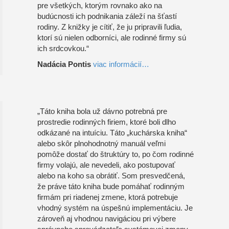
pre všetkých, ktorým rovnako ako na
budúcnosti ich podnikania záleží na šťastí
rodiny. Z knižky je cítiť, že ju pripravili ľudia,
ktorí sú nielen odborníci, ale rodinné firmy sú
ich srdcovkou.“
Nadácia Pontis
viac informácií…
„Táto kniha bola už dávno potrebná pre
prostredie rodinných firiem, ktoré boli dlho
odkázané na intuíciu. Táto „kuchárska kniha“
alebo skôr plnohodnotný manuál veľmi
pomôže dostať do štruktúry to, po čom rodinné
firmy volajú, ale nevedeli, ako postupovať
alebo na koho sa obrátiť. Som presvedčená,
že práve táto kniha bude pomáhať rodinným
firmám pri riadenej zmene, ktorá potrebuje
vhodný systém na úspešnú implementáciu. Je
zároveň aj vhodnou navigáciou pri výbere