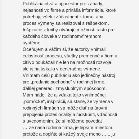
Publikácia otvára aj priestor pre záhady,
nejasnosti vo firme a prináša informácie, ktoré
potrebujú všetci zúčastnení k tomu, aby
proces výmeny sa realizoval s rešpektom.
Inšpirácie z knihy otvárajú možnosti rastu pre
každého človeka v rodinnom/firemnom
systéme.
Oceňujem a vážim si, že autorky vnímali
celostnosť procesu, všetky premenné v ňom a
citlivo poukázali nie len na možnosti rozvoja
ale aj na úskalia v generačnej výmene.
Vnímam celú publikáciu ako jedinečný nástroj
pre „predanie pochodne“ v rodinnej firme,
ďalšej generácii zmysluplným spôsobom.
Mám nádej, že aj vďaka tejto výnimočnej
„pomôcke“, inšpirácii, sa stane, že výmena v
rodinných firmách sa môže diať na úrovni
prepojenia profesionality a ľudskosti, vďačnosti
s uvedomením, že si môžeme povedať:
„…že naša rodinná firma, je lepším miestom,
pretože a doplňte si každý svoje meno ….., ju